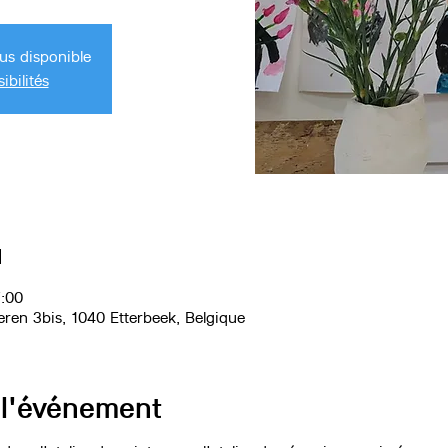
lus disponible
ibilités
u
7:00
eren 3bis, 1040 Etterbeek, Belgique
 l'événement