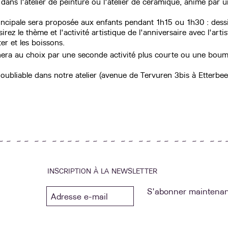
 dans l'atelier de peinture ou l'atelier de céramique, animé par u
rincipale sera proposée aux enfants pendant 1h15 ou 1h30 : des
rez le thème et l'activité artistique de l'anniversaire avec l'arti
er et les boissons.
nera au choix par une seconde activité plus courte ou une bou
oubliable dans notre atelier (avenue de Tervuren 3bis à Etterbeek
~ ~ ~ ~ ~ ~ ~ ~ ~ ~ ~ ~ ~ ~ ~ ~ ~ ~ ~ ~ ~ ~ ~ ~ ~ ~ 
INSCRIPTION À LA NEWSLETTER
S'abonner maintenan