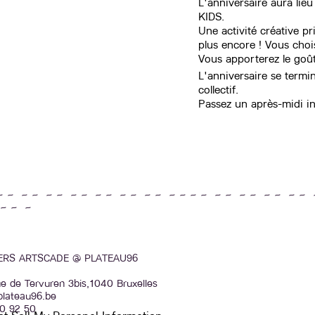
L'anniversaire aura lieu
KIDS.
Une activité créative p
plus encore ! Vous choisi
Vous apporterez le goût
L'anniversaire se termi
collectif.
Passez un après-midi in
~ ~ ~ ~ ~ ~ ~ ~ ~ ~ ~ ~ ~ ~ ~ ~ ~ ~ ~ ~ ~ ~ ~ ~ ~ ~ 
~ ~ ~
IERS ARTSCADE @ PLATEAU96
e de Tervuren 3bis,1040 Bruxelles
plateau96.be
0 92 50