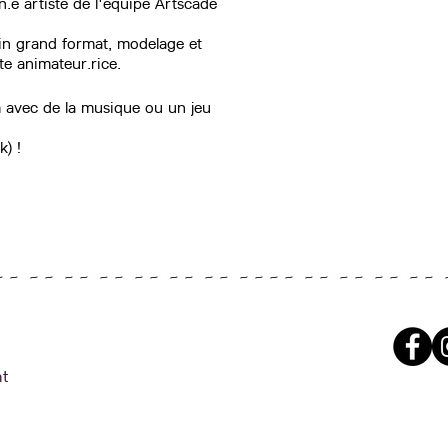
n.e artiste de l'équipe Artscade
sin grand format, modelage et
ste animateur.rice.
m avec de la musique ou un jeu
) !
~ ~ ~ ~ ~ ~ ~ ~ ~ ~ ~ ~ ~ ~ ~ ~ ~ ~ ~ ~ ~ ~ ~ ~ ~ ~ 
t