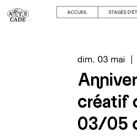
ACCUEIL
STAGES D'É
dim. 03 mai
  | 
Anniver
créatif
03/05 d