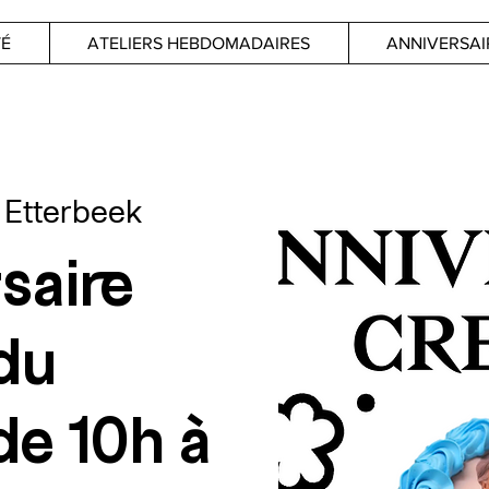
TÉ
ATELIERS HEBDOMADAIRES
ANNIVERSAI
 
Etterbeek
saire
 du
e 10h à