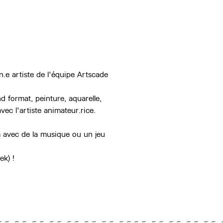
n.e artiste de l'équipe Artscade 
 format, peinture, aquarelle, 
vec l'artiste animateur.rice.
 avec de la musique ou un jeu 
ek) !
~ ~ ~ ~ ~ ~ ~ ~ ~ ~ ~ ~ ~ ~ ~ ~ ~ ~ ~ ~ ~ ~ ~ ~ ~ ~ 