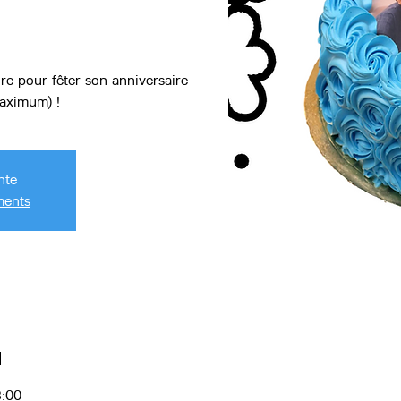
re pour fêter son anniversaire
maximum) !
nte
ments
u
3:00