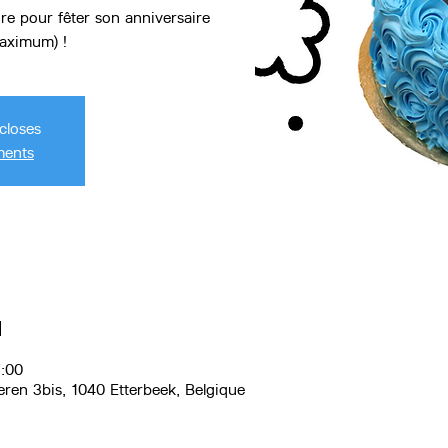
re pour fêter son anniversaire
maximum) !
closes
ments
u
7:00
eren 3bis, 1040 Etterbeek, Belgique