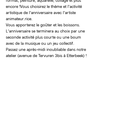
format, peinture, aquarelle, collage et plus 
encore !Vous choisirez le thème et l'activité 
artistique de l'anniversaire avec l'artiste 
animateur.rice.
Vous apporterez le goûter et les boissons.
L'anniversaire se terminera au choix par une 
seconde activité plus courte ou une boum 
avec de la musique ou un jeu collectif.
Passez une après-midi inoubliable dans notre 
atelier (avenue de Tervuren 3bis à Etterbeek) !
Billets
Vente expirée
Type de billet
Anniversaires créatifs
Plus d'info