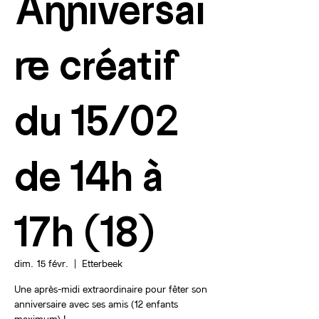
Anniversai
re créatif
du 15/02
de 14h à
17h (18)
dim. 15 févr.
  |  
Etterbeek
Une après-midi extraordinaire pour fêter son
anniversaire avec ses amis (12 enfants