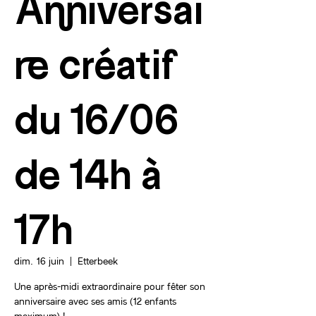
Anniversai
re créatif
du 16/06
de 14h à
17h
dim. 16 juin
  |  
Etterbeek
Une après-midi extraordinaire pour fêter son
anniversaire avec ses amis (12 enfants