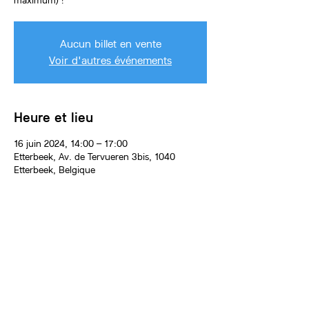
maximum) !
Aucun billet en vente
Voir d'autres événements
Heure et lieu
16 juin 2024, 14:00 – 17:00
Etterbeek, Av. de Tervueren 3bis, 1040
Etterbeek, Belgique
À propos de l'événement
L'anniversaire aura lieu dans l'atelier de 
peinture ou l'atelier de céramique, animé par 
un.e artiste de l'équipe Artscade KIDS.
Une activité créative principale sera proposée 
aux enfants pendant 1h15 ou 1h30 : dessin 