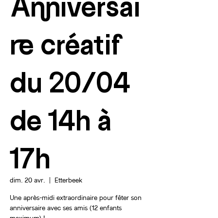
Anniversai
re créatif
du 20/04
de 14h à
17h
dim. 20 avr.
  |  
Etterbeek
Une après-midi extraordinaire pour fêter son
anniversaire avec ses amis (12 enfants