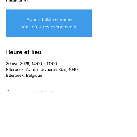
maximum) !
Aucun billet en vente
Voir d'autres événements
Heure et lieu
20 avr. 2025, 14:00 – 17:00
Etterbeek, Av. de Tervueren 3bis, 1040
Etterbeek, Belgique
À propos de l'événement
L'anniversaire aura lieu dans l'atelier de 
peinture ou l'atelier de céramique, animé par 
un.e artiste de l'équipe Artscade KIDS.
Une activité créative principale sera proposée 
aux enfants pendant 1h15 ou 1h30 : dessin 