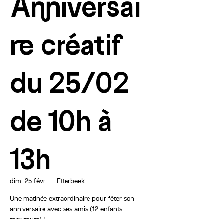
Anniversai
re créatif
du 25/02
de 10h à
13h
dim. 25 févr.
  |  
Etterbeek
Une matinée extraordinaire pour fêter son
anniversaire avec ses amis (12 enfants