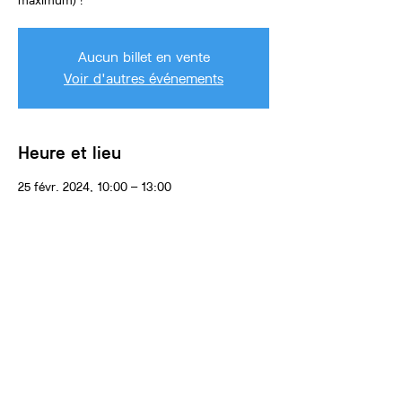
maximum) !
Aucun billet en vente
Voir d'autres événements
Heure et lieu
25 févr. 2024, 10:00 – 13:00
Etterbeek, Av. de Tervueren 3bis, 1040
Etterbeek, Belgique
À propos de l'événement
L'anniversaire aura lieu dans l'atelier de
peinture ou l'atelier de céramique, animé par
un.e artiste de l'équipe Artscade KIDS.
Une activité créative principale sera proposée
aux enfants pendant 1h15 ou 1h30 : dessin
grand format, modelage et plus encore ! Vous