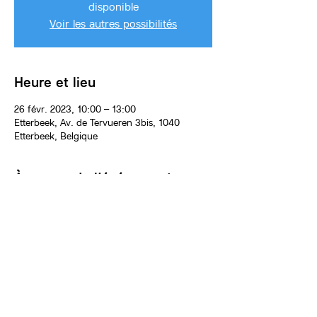
disponible
Voir les autres possibilités
Heure et lieu
26 févr. 2023, 10:00 – 13:00
Etterbeek, Av. de Tervueren 3bis, 1040
Etterbeek, Belgique
À propos de l'événement
L'anniversaire aura lieu dans l'atelier de 
peinture ou l'atelier de céramique, animé par 
un.e artiste de l'équipe Artscade KIDS.
Une activité créative principale sera proposée 
aux enfants pendant 1h15 ou 1h30 : dessin 
grand format, modelage et plus encore ! 
Vous choisirez le thème et l'activité artistique 
de l'anniversaire avec l'artiste animateur.rice.