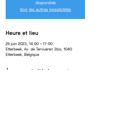
disponible
Voir les autres possibilités
Heure et lieu
25 juin 2023, 14:00 – 17:00
Etterbeek, Av. de Tervueren 3bis, 1040
Etterbeek, Belgique
À propos de l'événement
L'anniversaire aura lieu dans l'atelier de 
peinture ou l'atelier de céramique, animé par 
un.e artiste de l'équipe Artscade KIDS.
Une activité créative principale sera proposée 
aux enfants pendant 1h15 ou 1h30 : dessin 
grand format, modelage et plus encore ! 
Vous choisirez le thème et l'activité artistique 
de l'anniversaire avec l'artiste animateur.rice.