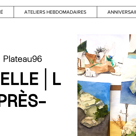
TÉ
ATELIERS HEBDOMADAIRES
ANNIVERSAI
  
Plateau96
ELLE│L
PRÈS-