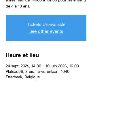
après-midi de 14h00 à 16h00 pour les enfants
Tickets Unavailable
See other events
Heure et lieu
24 sept. 2025, 14:00 – 10 juin 2026, 16:00
Plateau96, 3 bis, Tervurenlaan, 1040
Etterbeek, Belgique
À propos de l'événement
2 heures hebdomadaires pour aborder 
différents outils artistiques : dessin, peinture, 
son, céramique, image imprimée ou encore 
photographie... Se laisser surprendre 