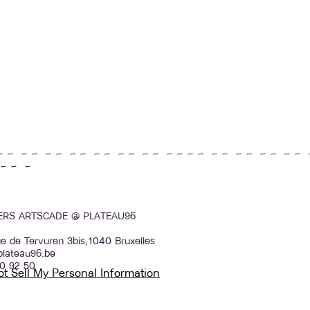
~ ~ ~ ~ ~ ~ ~ ~ ~ ~ ~ ~ ~ ~ ~ ~ ~ ~ ~ ~ ~ ~ ~ ~ ~ ~ 
~ ~ ~
IERS ARTSCADE @ PLATEAU96
e de Tervuren 3bis,1040 Bruxelles
plateau96.be
0 92 50
t Sell My Personal Information