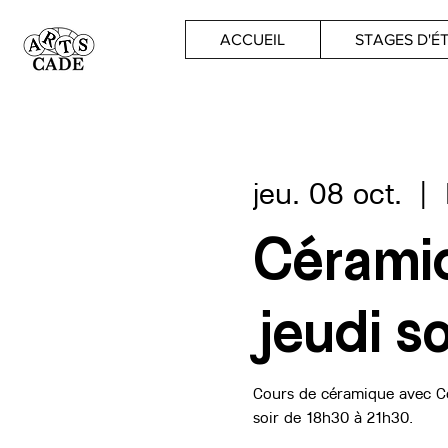
ACCUEIL
STAGES D'É
jeu. 08 oct.
  |  
Céramiq
jeudi so
Cours de céramique avec Cé