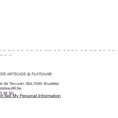
~ ~ ~ ~ ~ ~ ~ ~ ~ ~ ~ ~ ~ ~ ~ ~ ~ ~ ~ ~ ~ ~ ~ ~ ~ ~ 
~ ~ ~
IERS ARTSCADE @ PLATEAU96
e de Tervuren 3bis,1040 Bruxelles
plateau96.be
0 92 50
t Sell My Personal Information