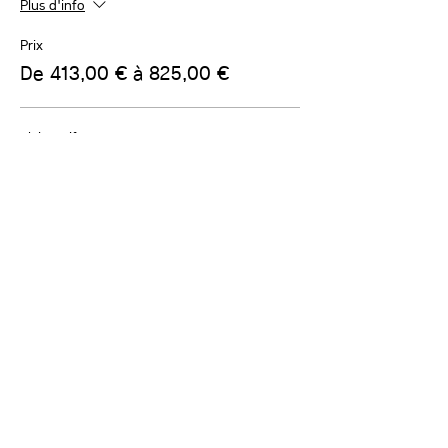
Plus d'info
Prix
De 413,00 € à 825,00 €
plein tarif
825,00 €
Quantité
allocataires sociaux
413,00 €
Quantité