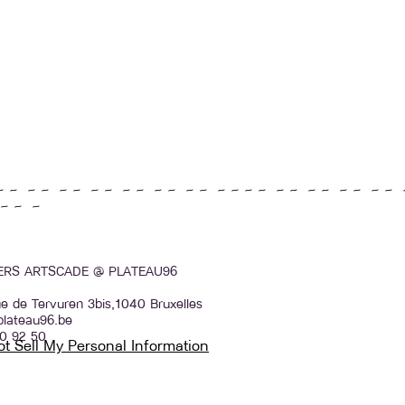
~ ~ ~ ~ ~ ~ ~ ~ ~ ~ ~ ~ ~ ~ ~ ~ ~ ~ ~ ~ ~ ~ ~ ~ ~ ~ 
~ ~ ~
IERS ARTSCADE @ PLATEAU96
e de Tervuren 3bis,1040 Bruxelles
plateau96.be
0 92 50
t Sell My Personal Information