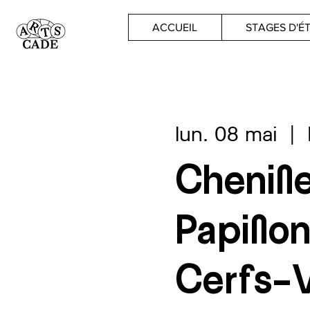
ACCUEIL
STAGES D'É
lun. 08 mai
  |  
Chenille
Papillon
Cerfs-V