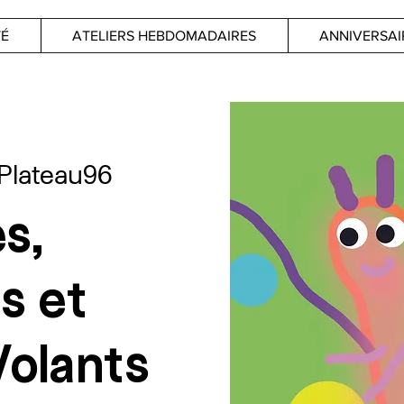
TÉ
ATELIERS HEBDOMADAIRES
ANNIVERSAI
Plateau96
s,
s et
olants