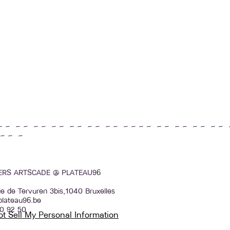
~ ~ ~ ~ ~ ~ ~ ~ ~ ~ ~ ~ ~ ~ ~ ~ ~ ~ ~ ~ ~ ~ ~ ~ ~ ~ 
~ ~ ~
IERS ARTSCADE @ PLATEAU96
e de Tervuren 3bis,1040 Bruxelles
plateau96.be
0 92 50
t Sell My Personal Information