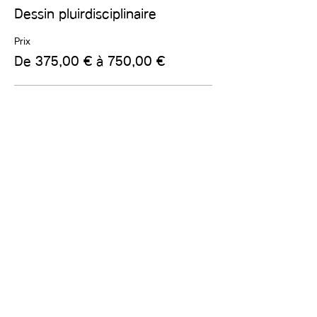
Dessin pluirdisciplinaire
Prix
De 375,00 € à 750,00 €
plein tarif
750,00 €
Quantité
allocataires sociaux
375,00 €
Quantité