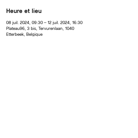
Heure et lieu
08 juil. 2024, 09:30 – 12 juil. 2024, 16:30
Plateau96, 3 bis, Tervurenlaan, 1040
Etterbeek, Belgique
À propos de l'événement
Avec des mots et des images, habiter la
couleur en creusant du lino. Jouer avec les
subtilités des superpositions des encres et le
blanc du papier (ou la couleur du papier s’il
s’agit, par exemple, d’un papier crème). Faire
comme Picasso qui utilisait une seule plaque
pour imprimer les deux couleurs, ou bien
utiliser une plaque par couleur. Imprimer le
clair sur le sombre ou l’inverse. En s’inspirant
de sources visuelles diverses et variées, nous
avons une semaine pour expérimenter la
bichromie. On s’inspirera du cinéma, de
l’architecture, d’une chanson, de la vie.