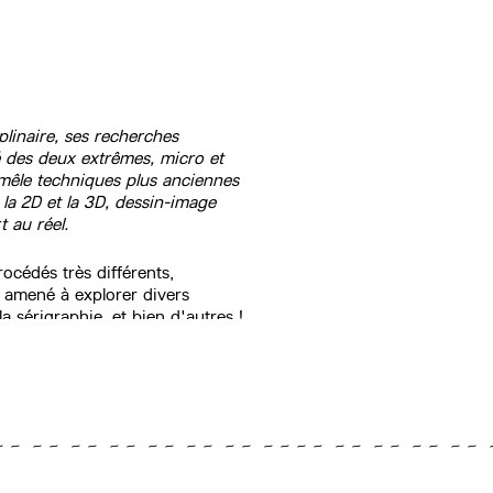
linaire, ses recherches
é des deux extrêmes, micro et
e mêle techniques plus anciennes
 la 2D et la 3D, dessin-image
 au réel.
cédés très différents,
s amené à explorer divers
 sérigraphie, et bien d'autres !
roche technique que la recherche
accepté !
septembre 2024 au 14 juin 2025.
~ ~ ~ ~ ~ ~ ~ ~ ~ ~ ~ ~ ~ ~ ~ ~ ~ ~ ~ ~ ~ ~ ~ ~ ~ ~ 