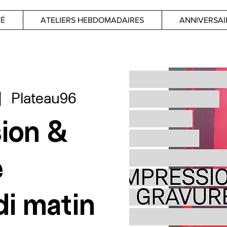
TÉ
ATELIERS HEBDOMADAIRES
ANNIVERSAI
|  
Plateau96
ion &
e
i matin