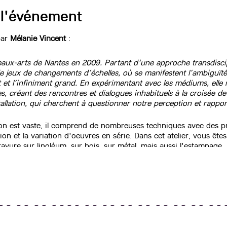
 l'événement
par
Mélanie Vincent
:
eaux-arts de Nantes en 2009. Partant d'une approche transdiscip
de jeux de changements d’échelles, où se manifestent l’ambiguït
it et l’infiniment grand. En expérimentant avec les médiums, ell
s, créant des rencontres et dialogues inhabituels à la croisée de
allation, qui cherchent à questionner notre perception et rapport
n est vaste, il comprend de nombreuses techniques avec des pro
on et la variation d'oeuvres en série. Dans cet atelier, vous ête
ure sur linoléum, sur bois, sur métal, mais aussi l'estampage, la
à pour vous guider dans ces différentes étapes, tant dans l'app
on, afin que vous développiez un travail personnel. Tout niveau 
cription est valable pour 1 cours/semaine, soit 30 cours du 23 
~ ~ ~ ~ ~ ~ ~ ~ ~ ~ ~ ~ ~ ~ ~ ~ ~ ~ ~ ~ ~ ~ ~ ~ ~ ~ 