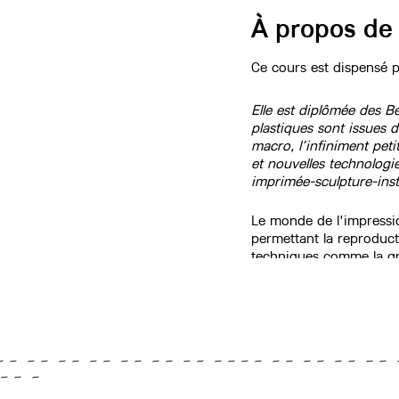
À propos de
Ce cours est dispensé 
Elle est diplômée des B
plastiques sont issues 
macro, l’infiniment pet
et nouvelles technologie
imprimée-sculpture-inst
Le monde de l'impressio
permettant la reproducti
techniques comme la grav
Notre enseignante est l
de sujet et la compositi
Un cours dure 3h. L'ins
~ ~ ~ ~ ~ ~ ~ ~ ~ ~ ~ ~ ~ ~ ~ ~ ~ ~ ~ ~ ~ ~ ~ ~ ~ ~ 
~ ~ ~