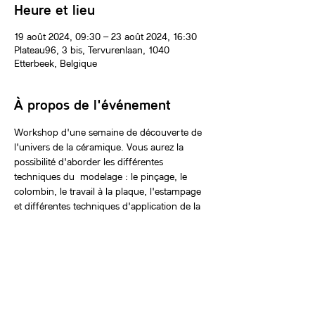
Heure et lieu
19 août 2024, 09:30 – 23 août 2024, 16:30
Plateau96, 3 bis, Tervurenlaan, 1040
Etterbeek, Belgique
À propos de l'événement
Workshop d'une semaine de découverte de 
l'univers de la céramique. Vous aurez la 
possibilité d'aborder les différentes 
techniques du  modelage : le pinçage, le 
colombin, le travail à la plaque, l'estampage  
et différentes techniques d'application de la 
couleur: décor à la poire à  engobe, 
pochoirs, pinceaux avec jus d'oxyde et 
engobes. L'atelier de céramique vous sera 
réservé pour une belle semaine les mains 
dans la terre !
Matériel nécessaire :
Il sera possible d’acheter le matériel chez 