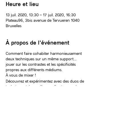
Heure et lieu
13 juil. 2020, 13:30 – 17 juil. 2020, 16:30
Plateau96, 3bis avenue de Tervueren 1040
Bruxelles
À propos de l'événement
Comment faire cohabiter harmonieusement
deux techniques sur un même support…
jouer sur les contrastes et les spécificités
propres aux différents médiums.
À vous de mixer !
Découvrez et expérimentez avec des duos de
techniques tels que l’aquarelle et encre de
chine, pastel sec et l’aquarelle, les crayons de
couleur et l’encre de chine, la peinture à
l’huile et le pastel gras ou bien encore le bic
bleu et l’aquarelle !
Billets