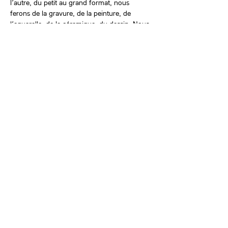
l’autre, du petit au grand format, nous 
ferons de la gravure, de la peinture, de 
l’aquarelle, de la céramique, du dessin. Nous 
travaillerons sur différents supports : papier, 
tissu, terre…
Wouf !
Billets
Complet
Type de billet
Stage enfants été 2022
Plus d'info
Prix
150,00 €