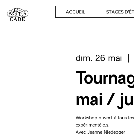
ACCUEIL
STAGES D'É
dim. 26 mai
  | 
Tourna
mai / ju
Workshop ouvert à tous.tes,
expérimenté.e.s.
Avec Jeanne Niedegger