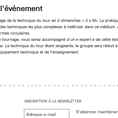
 l'événement
e de la technique du tour en 2 dimanches = 2 x 6h. La pratiqu
 des techniques les plus complexes à maîtriser dans ce médium. A
ormes circulaires.
 tournage, vous serez accompagné d’un.e expert.e de cette te
. La technique du tour étant exigeante, le groupe sera réduit à 
équipement technique et de l'enseignement.
~ ~ ~ ~ ~ ~ ~ ~ ~ ~ ~ ~ ~ ~ ~ ~ ~ ~ ~ ~ ~ ~ ~ ~ ~ ~ 
INSCRIPTION À LA NEWSLETTER
S'abonner maintenan