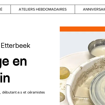
TÉ
ATELIERS HEBDOMADAIRES
ANNIVERSAI
 
Etterbeek
ge en
in
 débutant.e.s et céramistes