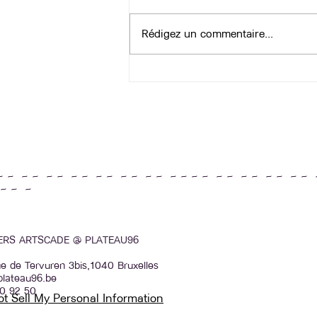
Rédigez un commentaire...
Un workshop de textile sur les
technique de teinture et
d'impression
~ ~ ~ ~ ~ ~ ~ ~ ~ ~ ~ ~ ~ ~ ~ ~ ~ ~ ~ ~ ~ ~ ~ ~ ~ ~ 
~ ~ ~
IERS ARTSCADE @ PLATEAU96
e de Tervuren 3bis,1040 Bruxelles
plateau96.be
0 92 50
t Sell My Personal Information