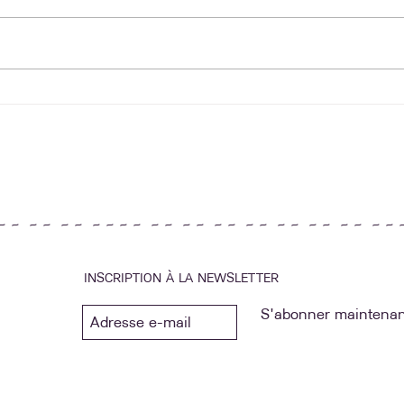
Stage - Une semaine
Renc
d'animation
Sala
~ ~ ~ ~ ~ ~ ~ ~ ~ ~ ~ ~ ~ ~ ~ ~ ~ ~ ~ ~ ~ ~ ~ ~ ~ ~ 
INSCRIPTION À LA NEWSLETTER
S'abonner maintenan