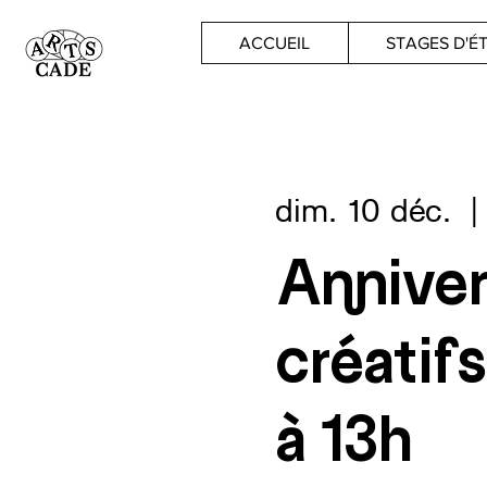
ACCUEIL
STAGES D'É
dim. 10 déc.
  |
Anniver
créatif
à 13h