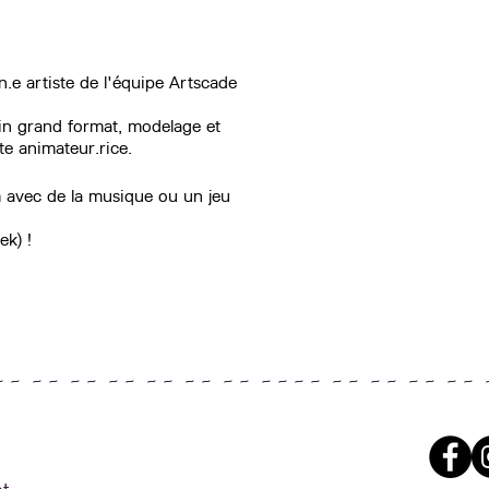
n.e artiste de l'équipe Artscade
sin grand format, modelage et
ste animateur.rice.
m avec de la musique ou un jeu
ek) !
~ ~ ~ ~ ~ ~ ~ ~ ~ ~ ~ ~ ~ ~ ~ ~ ~ ~ ~ ~ ~ ~ ~ ~ ~ ~ 