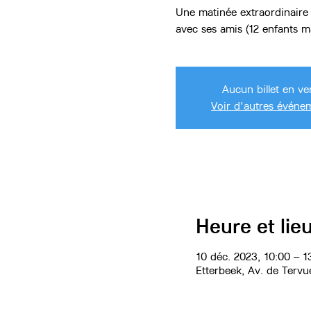
Une matinée extraordinaire 
avec ses amis (12 enfants 
Aucun billet en ve
Voir d'autres événe
Heure et lie
10 déc. 2023, 10:00 – 1
Etterbeek, Av. de Tervu