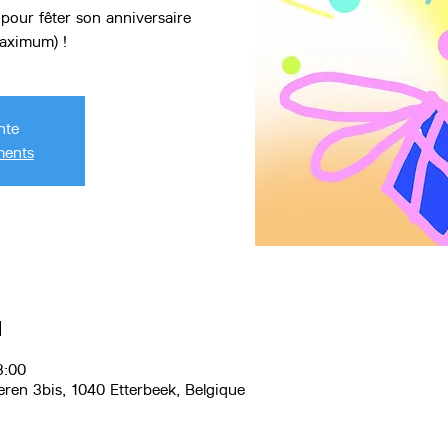
pour fêter son anniversaire
maximum) !
nte
ments
u
3:00
eren 3bis, 1040 Etterbeek, Belgique