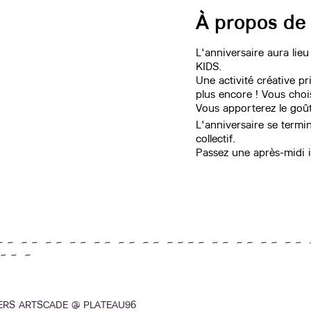
À propos de
L'anniversaire aura lieu
KIDS.
Une activité créative p
plus encore ! Vous choisi
Vous apporterez le goût
L'anniversaire se termi
collectif.
Passez une après-midi i
~ ~ ~ ~ ~ ~ ~ ~ ~ ~ ~ ~ ~ ~ ~ ~ ~ ~ ~ ~ ~ ~ ~ ~ ~ ~ 
~ ~ ~
IERS ARTSCADE @ PLATEAU96