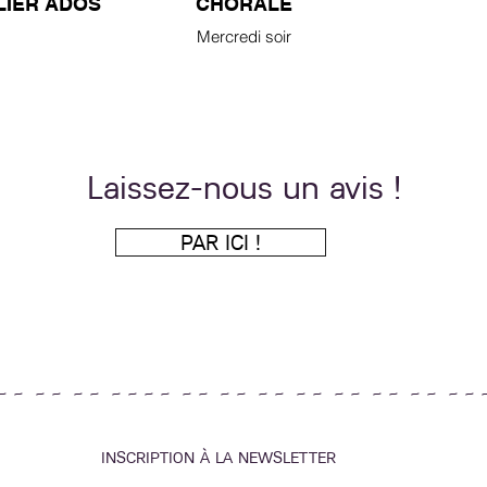
LIER ADOS
CHORALE
Mercredi soir
Laissez-nous un avis !
PAR ICI !
~ ~ ~ ~ ~ ~ ~ ~ ~ ~ ~ ~ ~ ~ ~ ~ ~ ~ ~ ~ ~ ~ ~ ~ ~ ~ 
INSCRIPTION À LA NEWSLETTER