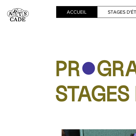
ACCUEIL
STAGES D'É
PR
GR
l
STAGES 