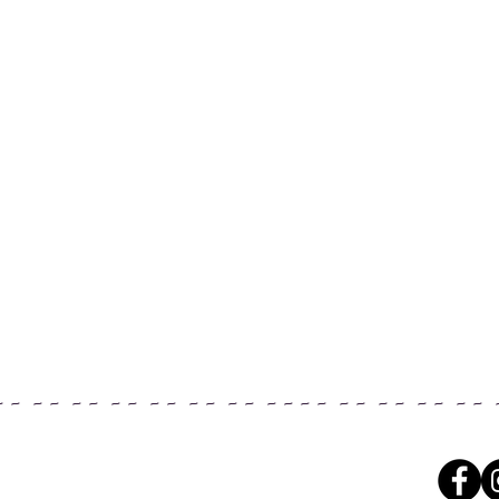
~ ~ ~ ~ ~ ~ ~ ~ ~ ~ ~ ~ ~ ~ ~ ~ ~ ~ ~ ~ ~ ~ ~ ~ ~ ~ 