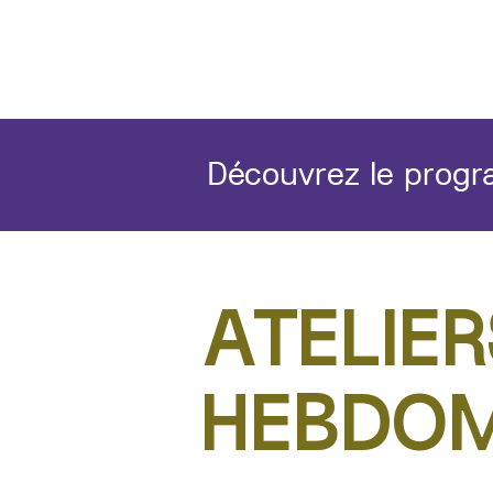
Découvrez le prog
A
TELIER
HEBDOM