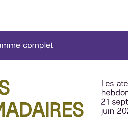
ramme complet
S
Les ate
hebdom
ADAIRES
21 sep
juin 20