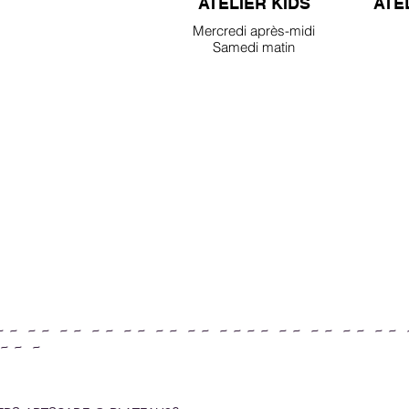
ATELIER KIDS
ATE
Mercredi après-midi
Samedi matin
~ ~ ~ ~ ~ ~ ~ ~ ~ ~ ~ ~ ~ ~ ~ ~ ~ ~ ~ ~ ~ ~ ~ ~ ~ ~ 
~ ~ ~